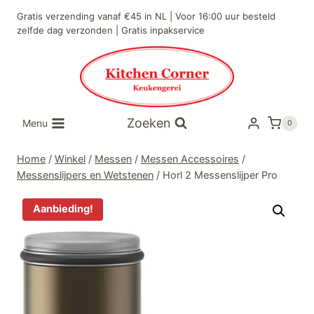
Doorgaan
Gratis verzending vanaf €45 in NL | Voor 16:00 uur besteld
naar
zelfde dag verzonden | Gratis inpakservice
inhoud
Zoeken
Menu
0
Home
/
Winkel
/
Messen
/
Messen Accessoires
/
Messenslijpers en Wetstenen
/
Horl 2 Messenslijper Pro
Aanbieding!