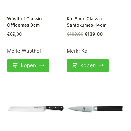
Wüsthof Classic
Kai Shun Classic
Officemes 9cm
Santokumes-14cm
Oorspronkelijke
Huidige
€
69,00
€
189,00
€
139,00
prijs
prijs
was:
is:
Merk:
Wusthof
Merk:
Kai
€189,00.
€139,00.
kopen
kopen