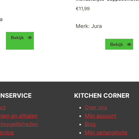
€
11,99
a
Merk:
Jura
Bekijk
Bekijk
NSERVICE
KITCHEN CORNER
ct
Over ons
gen en afhalen
Mijn account
lmogelijkheden
Blog
ervice
Mijn verlanglijstje