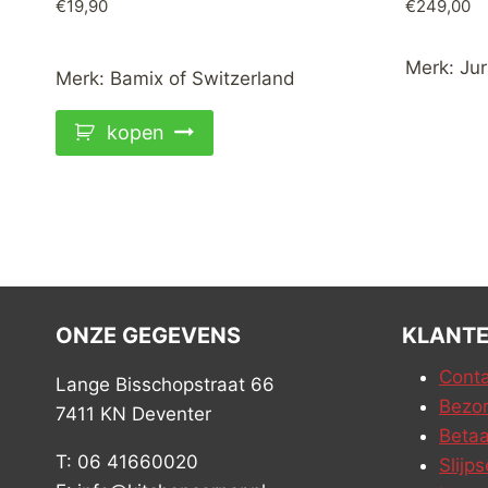
€
19,90
€
249,00
Merk:
Jur
Merk:
Bamix of Switzerland
kopen
ONZE GEGEVENS
KLANTE
Conta
Lange Bisschopstraat 66
Bezor
7411 KN Deventer
Betaa
T: 06 41660020
Slijps