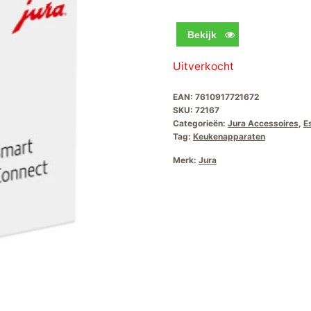
Bekijk
Uitverkocht
EAN:
7610917721672
SKU:
72167
Categorieën:
Jura Accessoires
,
E
Tag:
Keukenapparaten
Merk:
Jura