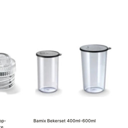
op-
Bamix Bekerset 400ml-600ml
re