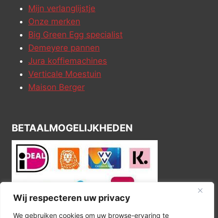
Mijn verlanglijstje
Onze merken
Big Green Egg specialist
Demeyere pannen
Jura koffiemachines
Verticale Moestuin
Maison Berger
BETAALMOGELIJKHEDEN
Wij respecteren uw privacy
We gebruiken cookies om uw browse-ervaring te