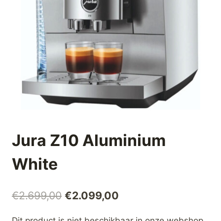
Jura Z10 Aluminium
White
Oorspronkelijke
Huidige
€
2.699,00
€
2.099,00
prijs
prijs
Dit product is niet beschikbaar in onze webshop,