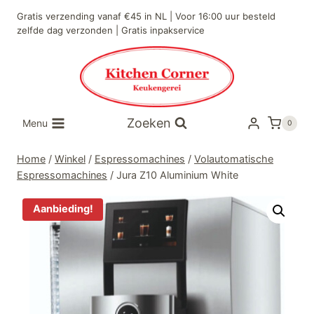
Doorgaan
Gratis verzending vanaf €45 in NL | Voor 16:00 uur besteld
naar
zelfde dag verzonden | Gratis inpakservice
inhoud
Zoeken
Menu
0
Home
/
Winkel
/
Espressomachines
/
Volautomatische
Espressomachines
/
Jura Z10 Aluminium White
Aanbieding!