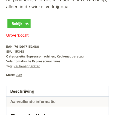
was:
is:
alleen in de winkel verkrijgbaar.
€2.699,00.
€2.099,00.
Bekijk
Uitverkocht
EAN:
7610917153480
SKU:
15348
Categorieën:
Espressomachines
,
Keukenapparatuur
,
Volautomatische Espressomachines
Tag:
Keukenapparaten
Merk:
Jura
Beschrijving
Aanvullende informatie