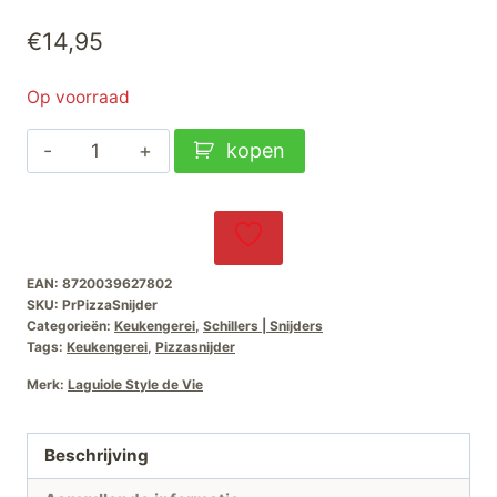
€
14,95
Op voorraad
Laguiole
kopen
Style-
de-
Vie
Premium-
EAN:
8720039627802
Line
SKU:
PrPizzaSnijder
Pizzasnijder
Categorieën:
Keukengerei
,
Schillers | Snijders
Tags:
Keukengerei
,
Pizzasnijder
Zwart
aantal
Merk:
Laguiole Style de Vie
Beschrijving