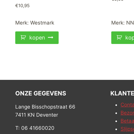
€
10,95
Merk:
Westmark
Merk:
NN
kopen
ko
ONZE GEGEVENS
KLANTE
Conta
Lange Bisschopstraat 66
Bezor
7411 KN Deventer
Betaa
T: 06 41660020
Slijps