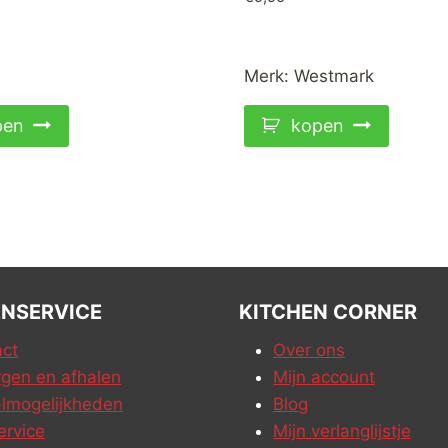
Merk:
Westmark
pen
kopen
NSERVICE
KITCHEN CORNER
ct
Over ons
gen en afhalen
Mijn account
lmogelijkheden
Blog
ervice
Mijn verlanglijstje