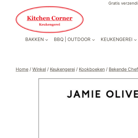
Doorgaan
Gratis verzendi
naar
inhoud
BAKKEN
BBQ | OUTDOOR
KEUKENGEREI
Home
/
Winkel
/
Keukengerei
/
Kookboeken
/
Bekende Chefs