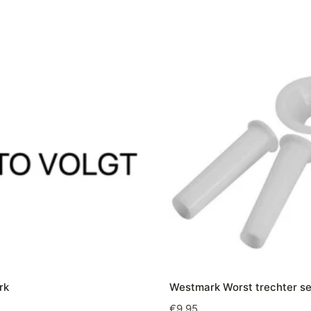
rk
Westmark Worst trechter se
€
9,95