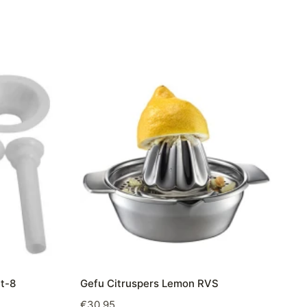
t-8
Gefu Citruspers Lemon RVS
€
30,95