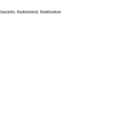
staurants
,
Keukengerei
,
Kookboeken