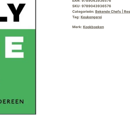
EAN:
9789043936576
SKU:
9789043936576
Categorieën:
Bekende Chefs | Re
Tag:
Keukengerei
Merk:
Kookboeken