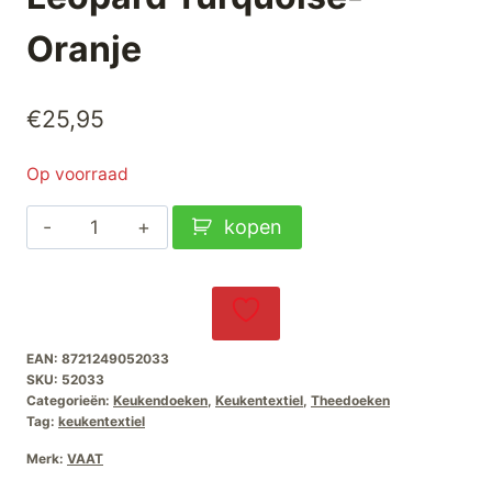
Oranje
€
25,95
Op voorraad
VAAT
kopen
Thee-
en-
Keukenhanddoek-
Giftset
EAN:
8721249052033
Leopard
SKU:
52033
Turquoise-
Categorieën:
Keukendoeken
,
Keukentextiel
,
Theedoeken
Tag:
keukentextiel
Oranje
aantal
Merk:
VAAT