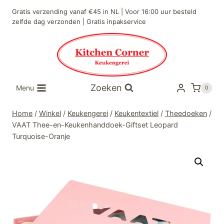
Doorgaan
Gratis verzending vanaf €45 in NL | Voor 16:00 uur besteld
naar
zelfde dag verzonden | Gratis inpakservice
inhoud
Zoeken
Menu
0
Home
/
Winkel
/
Keukengerei
/
Keukentextiel
/
Theedoeken
/
VAAT Thee-en-Keukenhanddoek-Giftset Leopard
Turquoise-Oranje