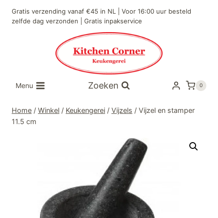
Doorgaan
Gratis verzending vanaf €45 in NL | Voor 16:00 uur besteld
naar
zelfde dag verzonden | Gratis inpakservice
inhoud
Zoeken
Menu
0
Home
/
Winkel
/
Keukengerei
/
Vijzels
/
Vijzel en stamper
11.5 cm