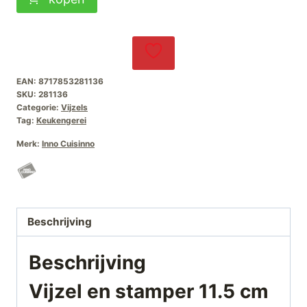
en
stamper
11.5
cm
EAN:
8717853281136
aantal
SKU:
281136
Categorie:
Vijzels
Tag:
Keukengerei
Merk:
Inno Cuisinno
Beschrijving
Beschrijving
Vijzel en stamper 11.5 cm