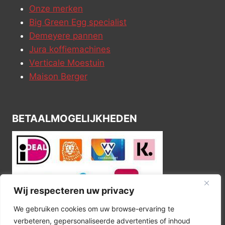
Onze merken
Big Green Egg specialist
Demeyere pannen
Jura koffiemachines
Verticale Moestuin
Maison Berger
BETAALMOGELIJKHEDEN
Wij respecteren uw privacy
We gebruiken cookies om uw browse-ervaring te
verbeteren, gepersonaliseerde advertenties of inhoud