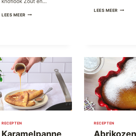
knoflook Zout en…
MAGIMI
LEES MEER
TAJINE
LEES MEER
AANBIE
VAN
2024
KIP
MET
GEDROOGDE
VRUCHTEN
RECEPTEN
RECEPTEN
Karamelpanne
Abrikoze