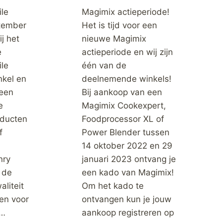
le
Magimix actieperiode!
tember
Het is tijd voor een
j het
nieuwe Magimix
e
actieperiode en wij zijn
le
één van de
nkel en
deelnemende winkels!
 een
Bij aankoop van een
e
Magimix Cookexpert,
oducten
Foodprocessor XL of
f
Power Blender tussen
14 oktober 2022 en 29
nry
januari 2023 ontvang je
 de
een kado van Magimix!
liteit
Om het kado te
en voor
ontvangen kun je jouw
k…
aankoop registreren op