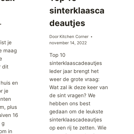
sinterklaasca
deautjes
Door
Kitchen Corner
st je
november 14, 2022
de maag
Top 10
e
sinterklaascadeautjes
 dit
Ieder jaar brengt het
weer de grote vraag:
 huis en
Wat zal ik deze keer van
r je
de sint vragen? We
ënten
hebben ons best
m, plus
gedaan om de leukste
uiven 16
sinterklaascadeautjes
 g
op een rij te zetten. Wie
 om in