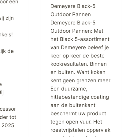
voor een
Demeyere Black-5
Outdoor Pannen
j zijn
Demeyere Black-5
Outdoor Pannen: Met
kels!
het Black 5-assortiment
van Demeyere beleef je
ijk de
keer op keer de beste
kookresultaten. Binnen
en buiten. Want koken
kent geen grenzen meer.
e
Een duurzame,
ij
hittebestendige coating
aan de buitenkant
cessor
beschermt uw product
der tot
tegen open vuur. Het
i 2025
roestvrijstalen oppervlak