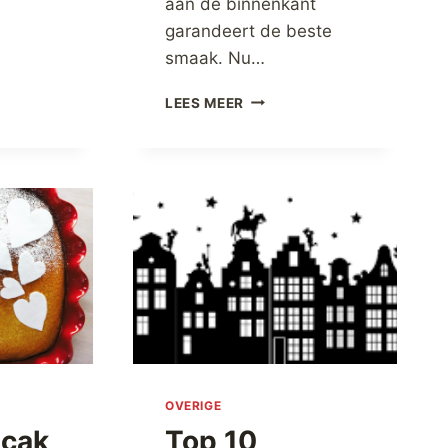
aan de binnenkant
X
garandeert de beste
DING
smaak. Nu…
DEMEYERE
LEES MEER
BLACK-
5
OUTDOOR
PANNEN
OVERIGE
ncak
Top 10