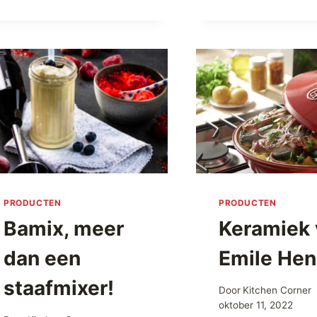
MET
GEZOUTEN
BOTER
EN
AMANDELEN
PRODUCTEN
PRODUCTEN
Bamix, meer
Keramiek 
dan een
Emile Hen
staafmixer!
Door
Kitchen Corner
oktober 11, 2022