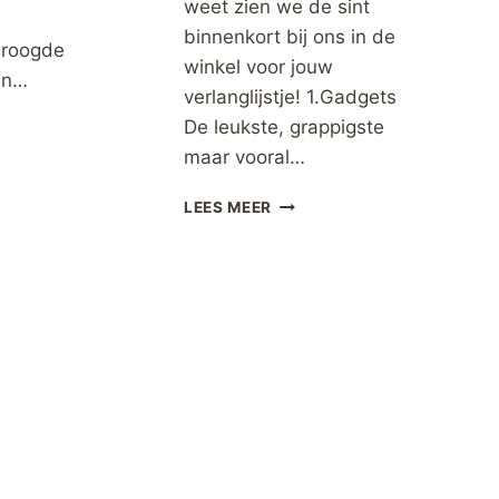
weet zien we de sint
binnenkort bij ons in de
droogde
winkel voor jouw
en…
verlanglijstje! 1.Gadgets
ZENCAKE
De leukste, grappigste
maar vooral…
TOP
LEES MEER
10
SINTERKLAASCADEAUTJES