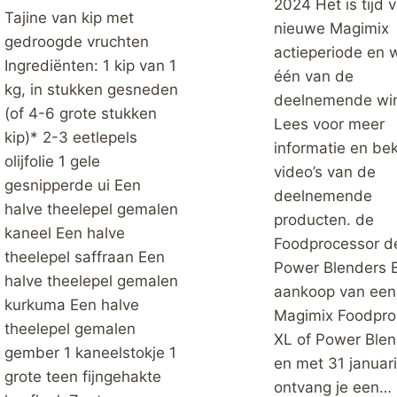
2024 Het is tijd 
Tajine van kip met
nieuwe Magimix
gedroogde vruchten
actieperiode en wi
Ingrediënten: 1 kip van 1
één van de
kg, in stukken gesneden
deelnemende win
(of 4-6 grote stukken
Lees voor meer
kip)* 2-3 eetlepels
informatie en bek
olijfolie 1 gele
video’s van de
gesnipperde ui Een
deelnemende
halve theelepel gemalen
producten. de
kaneel Een halve
Foodprocessor d
theelepel saffraan Een
Power Blenders B
halve theelepel gemalen
aankoop van een
kurkuma Een halve
Magimix Foodpro
theelepel gemalen
XL of Power Blen
gember 1 kaneelstokje 1
en met 31 januar
grote teen fijngehakte
ontvang je een…