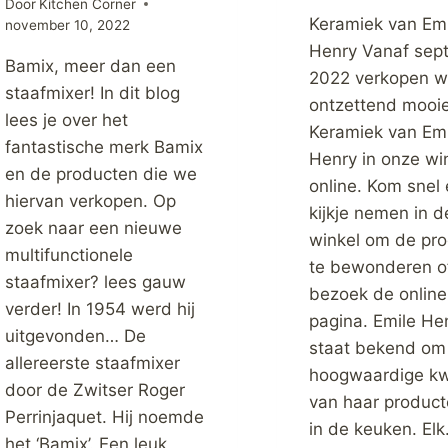
Door
Kitchen Corner
Keramiek van Emi
november 10, 2022
Henry Vanaf sep
Bamix, meer dan een
2022 verkopen wi
staafmixer! In dit blog
ontzettend mooi
lees je over het
Keramiek van Emi
fantastische merk Bamix
Henry in onze wi
en de producten die we
online. Kom snel
hiervan verkopen. Op
kijkje nemen in d
zoek naar een nieuwe
winkel om de pr
multifunctionele
te bewonderen o
staafmixer? lees gauw
bezoek de online
verder! In 1954 werd hij
pagina. Emile He
uitgevonden… De
staat bekend om
allereerste staafmixer
hoogwaardige kwa
door de Zwitser Roger
van haar product
Perrinjaquet. Hij noemde
in de keuken. El
het ‘Bamix’. Een leuk