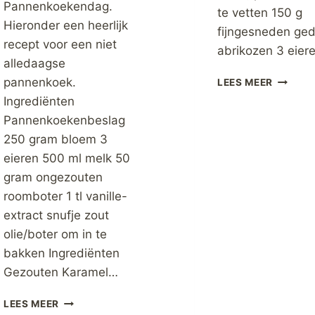
Pannenkoekendag.
te vetten 150 g
Hieronder een heerlijk
fijngesneden ge
recept voor een niet
abrikozen 3 eier
alledaagse
ABRIKO
pannenkoek.
LEES MEER
Ingrediënten
Pannenkoekenbeslag
250 gram bloem 3
eieren 500 ml melk 50
gram ongezouten
roomboter 1 tl vanille-
extract snufje zout
olie/boter om in te
bakken Ingrediënten
Gezouten Karamel…
KARAMELPANNENKOEKEN
LEES MEER