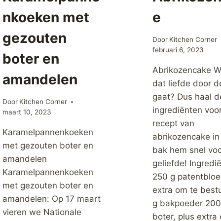
nkoeken met
e
gezouten
Door
Kitchen Corner
februari 6, 2023
boter en
Abrikozencake Wi
amandelen
dat liefde door 
gaat? Dus haal d
Door
Kitchen Corner
ingrediënten voor
maart 10, 2023
recept van
Karamelpannenkoeken
abrikozencake in
met gezouten boter en
bak hem snel voo
amandelen
geliefde! Ingredi
Karamelpannenkoeken
250 g patentbloe
met gezouten boter en
extra om te best
amandelen: Op 17 maart
g bakpoeder 200
vieren we Nationale
boter, plus extra