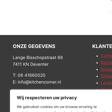
ONZE GEGEVENS
KLANTE
Conta
Lange Bisschopstraat 66
Bezor
7411 KN Deventer
Betaa
T: 06 41660020
Slijps
E: info@kitchencorner.nl
Leve
Priva
KVK: 52779424
Vacat
Wij respecteren uw privacy
BTW: NL001915997B81
We gebruiken cookies om uw browse-ervaring te