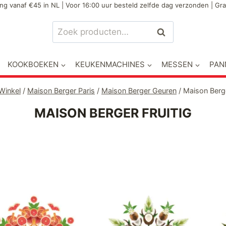
ng vanaf €45 in NL | Voor 16:00 uur besteld zelfde dag verzonden | Gra
Zoeken
Zoeken
naar:
KOOKBOEKEN
KEUKENMACHINES
MESSEN
PAN
Winkel
/
Maison Berger Paris
/
Maison Berger Geuren
/
Maison Berge
MAISON BERGER FRUITIG