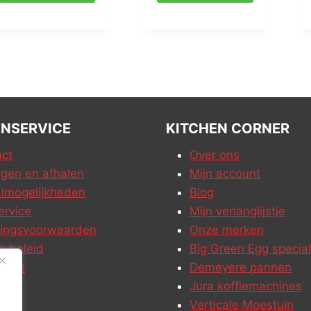
NSERVICE
KITCHEN CORNER
ct
Over ons
gen en afhalen
Mijn account
lmogelijkheden
Blog
ervice
Mijn verlanglijstje
ringsvoorwaarden
Onze merken
cybeleid
Big Green Egg special
ures
Demeyere pannen
Jura koffiemachines
Verticale Moestuin