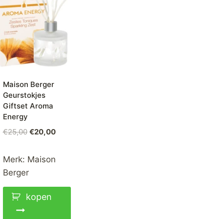
Maison Berger
Geurstokjes
Giftset Aroma
Energy
Oorspronkelijke
Huidige
€
25,00
€
20,00
prijs
prijs
was:
is:
Merk:
Maison
€25,00.
€20,00.
Berger
kopen