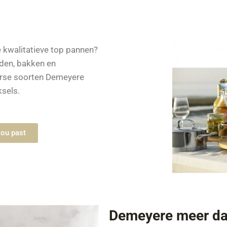
 kwalitatieve top pannen?
aden, bakken en
verse soorten Demeyere
sels.
jou past
Demeyere meer da