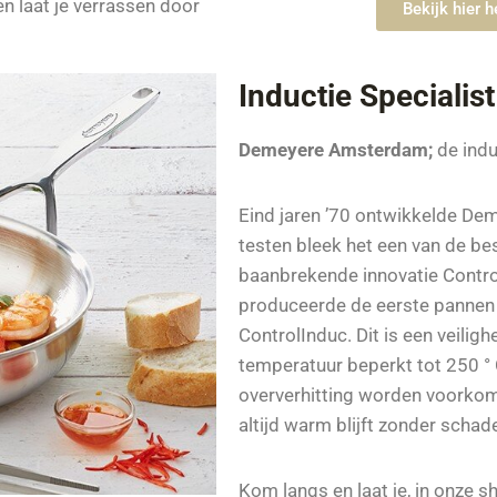
n laat je verrassen door
Bekijk hier 
Inductie Specialist
Demeyere Amsterdam;
de indu
Eind jaren ’70 ontwikkelde De
testen bleek het een van de bes
baanbrekende innovatie Contr
produceerde de eerste pannen
ControlInduc. Dit is een veili
temperatuur beperkt tot 250 °
oververhitting worden voorkom
altijd warm blijft zonder schade
Kom langs en laat je, in onze s