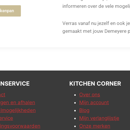
informeren over de vele mogeli
ekenpan
Verras vanaf nu jezelf en ook j
gemaakt met jouw Demeyere p
NSERVICE
KITCHEN CORNER
ct
Over ons
gen en afhalen
Mijn account
lmogelijkheden
Blog
ervice
Mijn verlanglijstje
ringsvoorwaarden
Onze merken