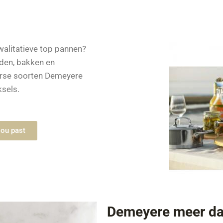
walitatieve top pannen?
aden, bakken en
verse soorten Demeyere
sels.
jou past
Demeyere meer da