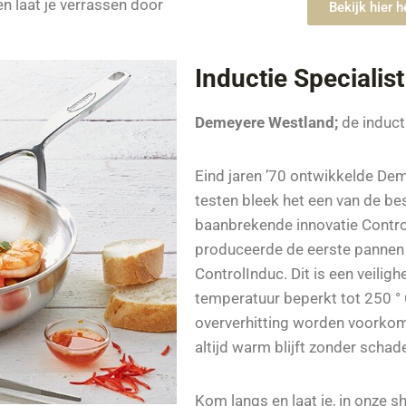
n laat je verrassen door
Bekijk hier 
Inductie Specialist
Demeyere
Westland
;
de inducti
Eind jaren ’70 ontwikkelde De
testen bleek het een van de bes
baanbrekende innovatie Contr
produceerde de eerste pannen
ControlInduc. Dit is een veili
temperatuur beperkt tot 250 °
oververhitting worden voorkom
altijd warm blijft zonder schade
Kom langs en laat je, in onze s