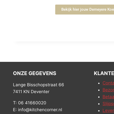
Bekijk hier jouw Demeyere Ko
ONZE GEGEVENS
KLANTE
Conta
Lange Bisschopstraat 66
Bezor
7411 KN Deventer
Betaa
T: 06 41660020
Slijps
E: info@kitchencorner.nl
Leve