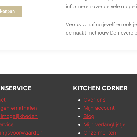
informeren over de vele mogeli
ekenpan
Verras vanaf nu jezelf en ook j
gemaakt met jouw Demeyere p
NSERVICE
KITCHEN CORNER
ct
Over ons
gen en afhalen
Mijn account
lmogelijkheden
Blog
ervice
Mijn verlanglijstje
ringsvoorwaarden
Onze merken