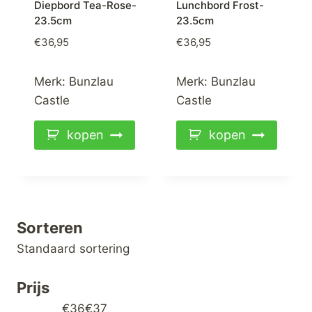
Diepbord Tea-Rose-
Lunchbord Frost-
23.5cm
23.5cm
€
36,95
€
36,95
Merk:
Bunzlau
Merk:
Bunzlau
Castle
Castle
kopen
kopen
Sorteren
Sorteren
Standaard sortering
Prijs
€36
€37