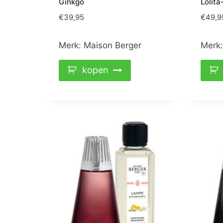
Ginkgo
Lolit
€
39,95
€
49,9
Merk:
Maison Berger
Merk
kopen