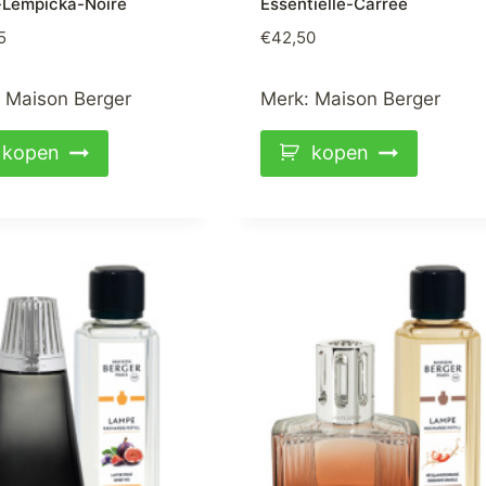
a-Lempicka-Noire
Essentielle-Carrée
5
€
42,50
:
Maison Berger
Merk:
Maison Berger
kopen
kopen