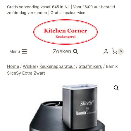
Doorgaan
Gratis verzending vanaf €45 in NL | Voor 16:00 uur besteld
naar
zelfde dag verzonden | Gratis inpakservice
inhoud
Zoeken
Menu
0
Home
/
Winkel
/
Keukenapparatuur
/
Staafmixers
/
Bamix
SliceSy Extra Zwart