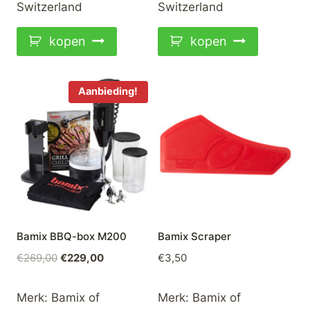
Switzerland
Switzerland
kopen
kopen
Aanbieding!
Bamix BBQ-box M200
Bamix Scraper
Oorspronkelijke
Huidige
€
269,00
€
229,00
€
3,50
prijs
prijs
was:
is:
Merk:
Bamix of
Merk:
Bamix of
€269,00.
€229,00.