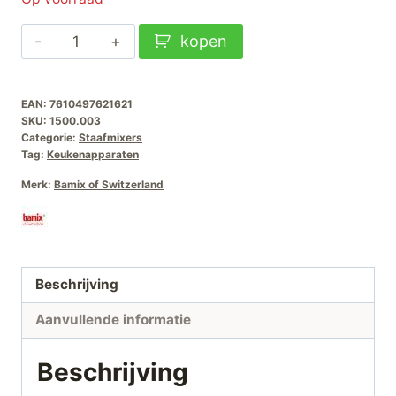
Bamix
kopen
SliceSy
Extra
EAN:
7610497621621
Zwart
SKU:
1500.003
aantal
Categorie:
Staafmixers
Tag:
Keukenapparaten
Merk:
Bamix of Switzerland
Beschrijving
Aanvullende informatie
Beschrijving