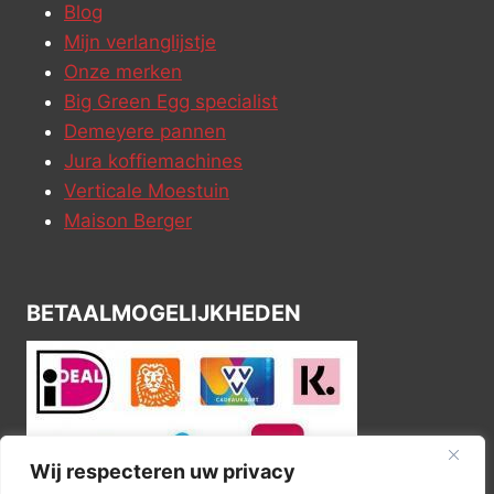
Blog
Mijn verlanglijstje
Onze merken
Big Green Egg specialist
Demeyere pannen
Jura koffiemachines
Verticale Moestuin
Maison Berger
BETAALMOGELIJKHEDEN
Wij respecteren uw privacy