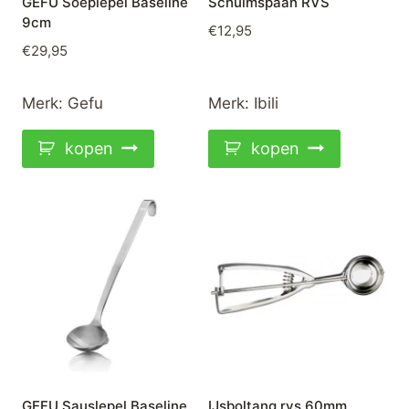
GEFU Soeplepel Baseline
Schuimspaan RVS
9cm
€
12,95
€
29,95
Merk:
Gefu
Merk:
Ibili
kopen
kopen
GEFU Sauslepel Baseline
IJsboltang rvs 60mm