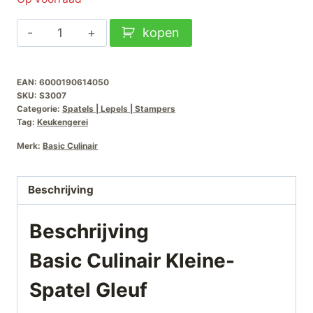
Basic
kopen
Culinair
Kleine-
EAN:
6000190614050
Spatel
SKU:
S3007
Gleuf
Categorie:
Spatels | Lepels | Stampers
aantal
Tag:
Keukengerei
Merk:
Basic Culinair
Beschrijving
Beschrijving
Basic Culinair Kleine-
Spatel Gleuf