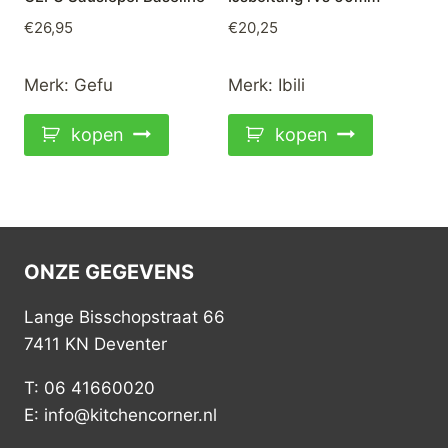
€
26,95
€
20,25
Merk:
Gefu
Merk:
Ibili
kopen
kopen
ONZE GEGEVENS
Lange Bisschopstraat 66
7411 KN Deventer
T: 06 41660020
E: info@kitchencorner.nl