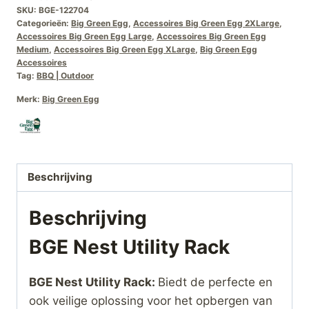
SKU:
BGE-122704
Categorieën:
Big Green Egg
,
Accessoires Big Green Egg 2XLarge
,
Accessoires Big Green Egg Large
,
Accessoires Big Green Egg
Medium
,
Accessoires Big Green Egg XLarge
,
Big Green Egg
Accessoires
Tag:
BBQ | Outdoor
Merk:
Big Green Egg
Beschrijving
Beschrijving
BGE Nest Utility Rack
BGE Nest Utility Rack:
Biedt de perfecte en
ook veilige oplossing voor het opbergen van