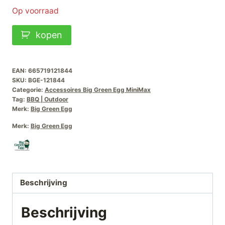
Op voorraad
Big
kopen
Green
Egg
Acacia-
EAN:
665719121844
SKU:
BGE-121844
Zijplankjes
Categorie:
Accessoires Big Green Egg MiniMax
MiniMax
Tag:
BBQ | Outdoor
Merk:
Big Green Egg
aantal
Merk:
Big Green Egg
Beschrijving
Beschrijving