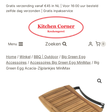
Doorgaan
Gratis verzending vanaf €45 in NL | Voor 16:00 uur besteld
naar
zelfde dag verzonden | Gratis inpakservice
inhoud
Zoeken
Menu
0
Home
/
Winkel
/
BBQ | Outdoor
/
Big Green Egg
Accessoires
/
Accessoires Big Green Egg MiniMax
/
Big
Green Egg Acacia-Zijplankjes MiniMax