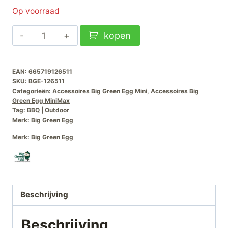
Op voorraad
Big
kopen
Green
Egg
EAN:
665719126511
Afdekhoes-
SKU:
BGE-126511
Mini-
Categorieën:
Accessoires Big Green Egg Mini
,
Accessoires Big
Minimax
Green Egg MiniMax
Tag:
BBQ | Outdoor
aantal
Merk:
Big Green Egg
Merk:
Big Green Egg
Beschrijving
Beschrijving