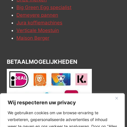
Big Green Egg specialist
Demeyere pannen
Jura koffiemachines
Verticale Moestuin
Maison Berger
BETAALMOGELIJKHEDEN
Wij respecteren uw privacy
We gebruiken cookies om uw browse-ervaring te
verbeteren, gepersonaliseerde advertenties of inhoud
weer te geven en ons verkeer te analyseren. Door op "Alles