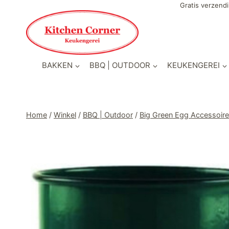
Doorgaan
Gratis verzendi
naar
inhoud
BAKKEN
BBQ | OUTDOOR
KEUKENGEREI
Home
/
Winkel
/
BBQ | Outdoor
/
Big Green Egg Accessoir