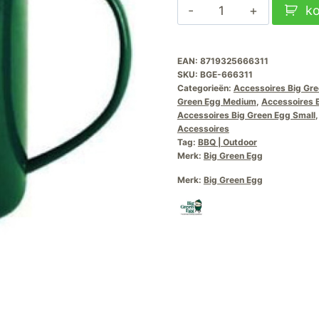
Big
k
Green
Egg
EAN:
8719325666311
Mok
SKU:
BGE-666311
Geëmailleerd
Categorieën:
Accessoires Big Gr
aantal
Green Egg Medium
,
Accessoires B
Accessoires Big Green Egg Small
Accessoires
Tag:
BBQ | Outdoor
Merk:
Big Green Egg
Merk:
Big Green Egg