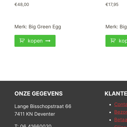
€
48,00
€
17,95
Merk:
Big Green Egg
Merk:
Big
kopen
ko
ONZE GEGEVENS
KLANTE
Conta
Lange Bisschopstraat 66
Bezor
7411 KN Deventer
Betaa
T: 06 41660020