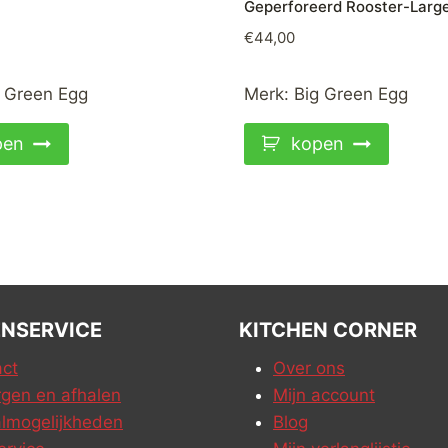
Geperforeerd Rooster-Larg
€
44,00
 Green Egg
Merk:
Big Green Egg
pen
kopen
NSERVICE
KITCHEN CORNER
ct
Over ons
gen en afhalen
Mijn account
lmogelijkheden
Blog