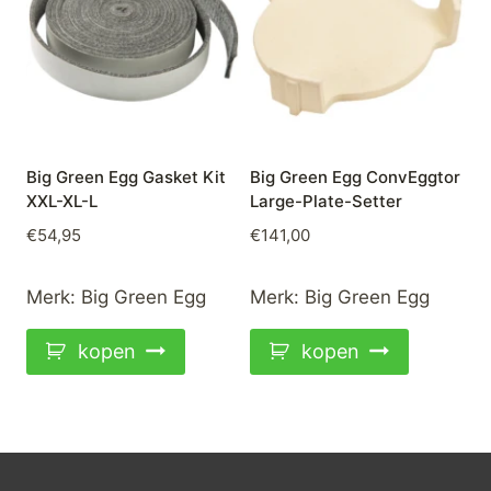
Big Green Egg Gasket Kit
Big Green Egg ConvEggtor
XXL-XL-L
Large-Plate-Setter
€
54,95
€
141,00
Merk:
Big Green Egg
Merk:
Big Green Egg
kopen
kopen