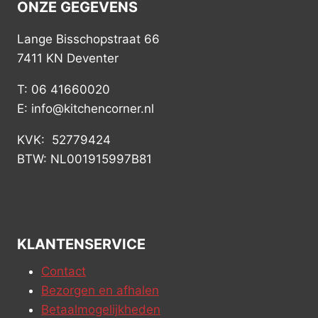
ONZE GEGEVENS
Lange Bisschopstraat 66
7411 KN Deventer
T: 06 41660020
E: info@kitchencorner.nl
KVK: 52779424
BTW: NL001915997B81
KLANTENSERVICE
Contact
Bezorgen en afhalen
Betaalmogelijkheden