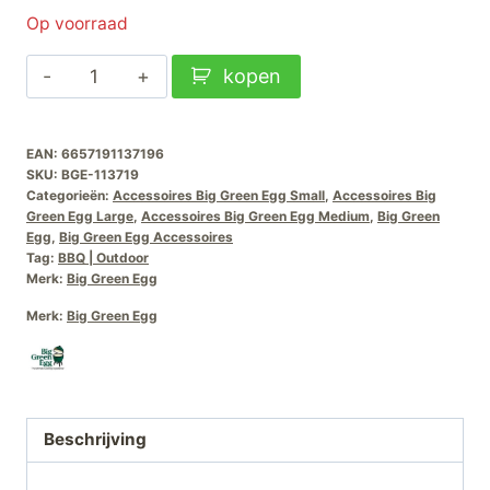
Op voorraad
Big
kopen
Green
Egg
EAN:
6657191137196
Nest-
SKU:
BGE-113719
Covers
Categorieën:
Accessoires Big Green Egg Small
,
Accessoires Big
aantal
Green Egg Large
,
Accessoires Big Green Egg Medium
,
Big Green
Egg
,
Big Green Egg Accessoires
Tag:
BBQ | Outdoor
Merk:
Big Green Egg
Merk:
Big Green Egg
Beschrijving