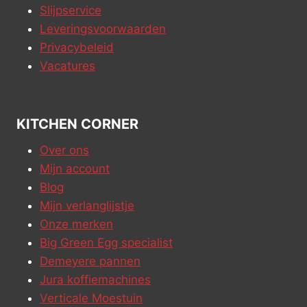
Slijpservice
Leveringsvoorwaarden
Privacybeleid
Vacatures
KITCHEN CORNER
Over ons
Mijn account
Blog
Mijn verlanglijstje
Onze merken
Big Green Egg specialist
Demeyere pannen
Jura koffiemachines
Verticale Moestuin