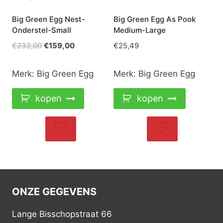
Big Green Egg Nest-
Big Green Egg As Pook
Onderstel-Small
Medium-Large
Oorspronkelijke
Huidige
€
232,00
€
159,00
€
25,49
prijs
prijs
was:
is:
Merk:
Big Green Egg
Merk:
Big Green Egg
€232,00.
€159,00.
kopen
kopen
ONZE GEGEVENS
Lange Bisschopstraat 66