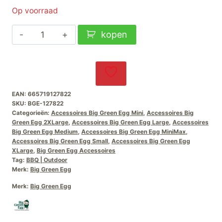
Op voorraad
Big
kopen
Green
Egg
Sauce
Pot
EAN:
665719127822
Basting-
SKU:
BGE-127822
Brush
Categorieën:
Accessoires Big Green Egg Mini
,
Accessoires Big
Green Egg 2XLarge
,
Accessoires Big Green Egg Large
,
Accessoires
aantal
Big Green Egg Medium
,
Accessoires Big Green Egg MiniMax
,
Accessoires Big Green Egg Small
,
Accessoires Big Green Egg
XLarge
,
Big Green Egg Accessoires
Tag:
BBQ | Outdoor
Merk:
Big Green Egg
Merk:
Big Green Egg