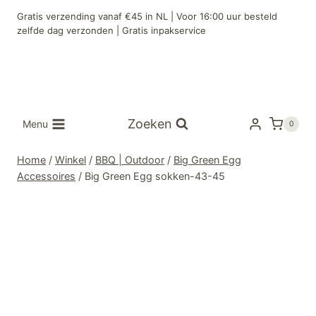
Doorgaan
Gratis verzending vanaf €45 in NL | Voor 16:00 uur besteld
naar
zelfde dag verzonden | Gratis inpakservice
inhoud
Zoeken
Menu
0
Home
/
Winkel
/
BBQ | Outdoor
/
Big Green Egg
Accessoires
/
Big Green Egg sokken-43-45