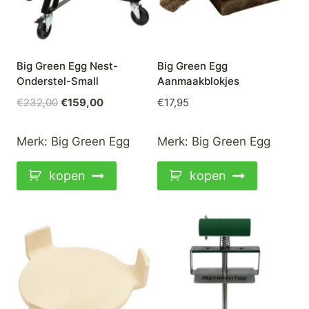
Big Green Egg Nest-
Big Green Egg
Onderstel-Small
Aanmaakblokjes
Oorspronkelijke
Huidige
€
232,00
€
159,00
€
17,95
prijs
prijs
was:
is:
Merk:
Big Green Egg
Merk:
Big Green Egg
€232,00.
€159,00.
kopen
kopen