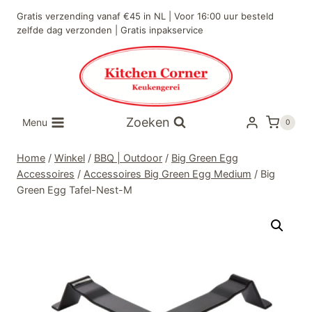
Doorgaan
Gratis verzending vanaf €45 in NL | Voor 16:00 uur besteld
naar
zelfde dag verzonden | Gratis inpakservice
inhoud
Zoeken
Menu
0
Home
/
Winkel
/
BBQ | Outdoor
/
Big Green Egg
Accessoires
/
Accessoires Big Green Egg Medium
/
Big
Green Egg Tafel-Nest-M