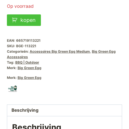
Op voorraad
Big
kopen
Green
Egg
Tafel-
EAN:
665719113221
SKU:
BGE-113221
Nest-
Categorieën:
Accessoires Big Green Egg Medium
,
Big Green Egg
M
Accessoires
Tag:
BBQ | Outdoor
aantal
Merk:
Big Green Egg
Merk:
Big Green Egg
Beschrijving
Beschrijving