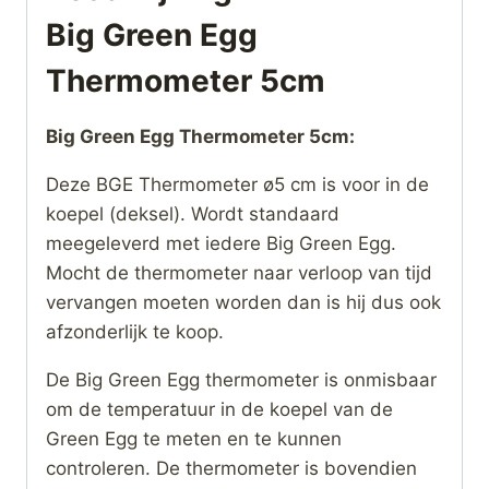
Big Green Egg
Thermometer 5cm
Big Green Egg Thermometer 5cm:
Deze BGE Thermometer ø5 cm is voor in de
koepel (deksel). Wordt standaard
meegeleverd met iedere Big Green Egg.
Mocht de thermometer naar verloop van tijd
vervangen moeten worden dan is hij dus ook
afzonderlijk te koop.
De Big Green Egg thermometer is onmisbaar
om de temperatuur in de koepel van de
Green Egg te meten en te kunnen
controleren. De thermometer is bovendien