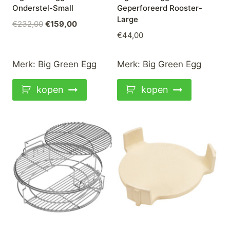
Onderstel-Small
Geperforeerd Rooster-
Large
Oorspronkelijke
Huidige
€
232,00
€
159,00
€
44,00
prijs
prijs
was:
is:
€232,00.
€159,00.
Merk:
Big Green Egg
Merk:
Big Green Egg
kopen
kopen