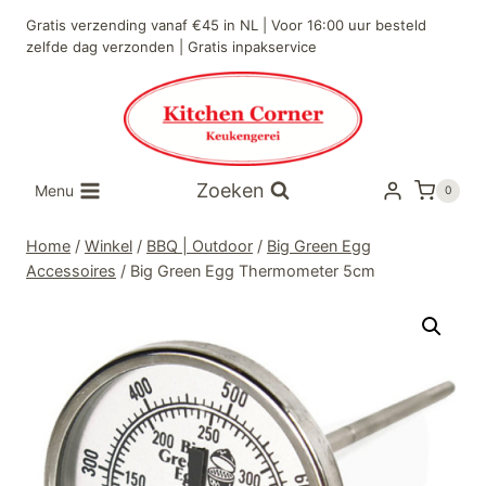
Doorgaan
Gratis verzending vanaf €45 in NL | Voor 16:00 uur besteld
naar
zelfde dag verzonden | Gratis inpakservice
inhoud
Zoeken
Menu
0
Home
/
Winkel
/
BBQ | Outdoor
/
Big Green Egg
Accessoires
/
Big Green Egg Thermometer 5cm