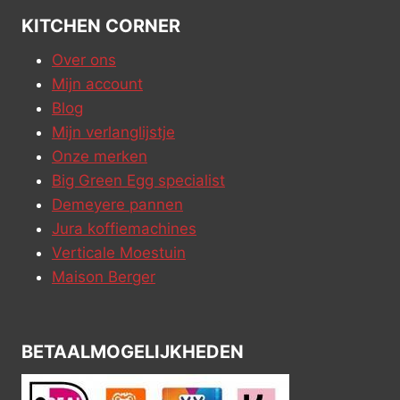
KITCHEN CORNER
Over ons
Mijn account
Blog
Mijn verlanglijstje
Onze merken
Big Green Egg specialist
Demeyere pannen
Jura koffiemachines
Verticale Moestuin
Maison Berger
BETAALMOGELIJKHEDEN