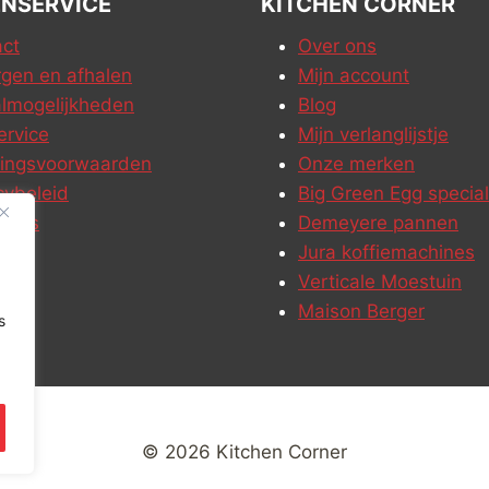
NSERVICE
KITCHEN CORNER
ct
Over ons
gen en afhalen
Mijn account
lmogelijkheden
Blog
ervice
Mijn verlanglijstje
ringsvoorwaarden
Onze merken
cybeleid
Big Green Egg special
ures
Demeyere pannen
Jura koffiemachines
Verticale Moestuin
Maison Berger
s
© 2026 Kitchen Corner