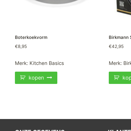
Boterkoekvorm
Birkmann 
€
8,95
€
42,95
Merk:
Kitchen Basics
Merk:
Bi
kopen
ko