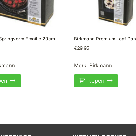
Springvorm Emaille 20cm
Birkmann Premium Loaf Pa
€
29,95
rkmann
Merk:
Birkmann
pen
kopen