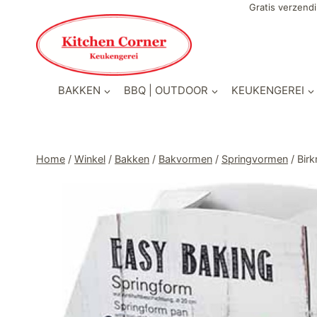
Doorgaan
Gratis verzendi
naar
inhoud
BAKKEN
BBQ | OUTDOOR
KEUKENGEREI
Home
/
Winkel
/
Bakken
/
Bakvormen
/
Springvormen
/
Bir