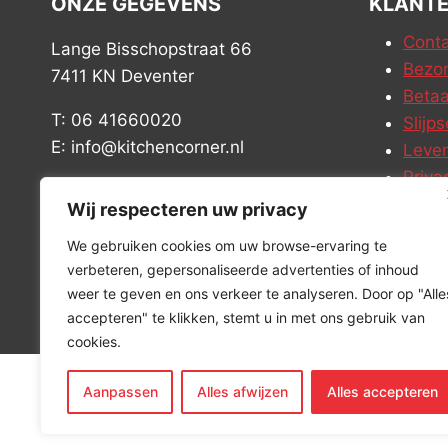
ONZE GEGEVENS
KLANTE
Conta
Lange Bisschopstraat 66
Bezor
7411 KN Deventer
Betaa
T: 06 41660020
Slijps
E: info@kitchencorner.nl
Leve
Priva
KVK: 52779424
Vacat
Wij respecteren uw privacy
BTW: NL001915997B81
We gebruiken cookies om uw browse-ervaring te
verbeteren, gepersonaliseerde advertenties of inhoud
weer te geven en ons verkeer te analyseren. Door op "Alle
accepteren" te klikken, stemt u in met ons gebruik van
cookies.
Aanpassen
Alles afwijzen
Alles accepteren