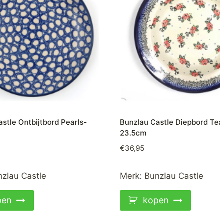
stle Ontbijtbord Pearls-
Bunzlau Castle Diepbord T
23.5cm
€
36,95
zlau Castle
Merk:
Bunzlau Castle
pen
kopen