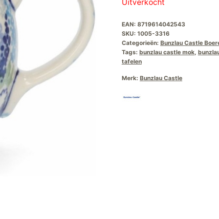
Uitverkocht
EAN:
8719614042543
SKU:
1005-3316
Categorieën:
Bunzlau Castle Boe
Tags:
bunzlau castle mok
,
bunzlau
tafelen
Merk:
Bunzlau Castle