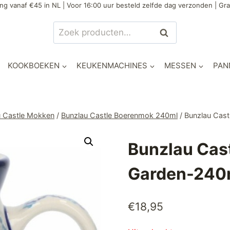
ng vanaf €45 in NL | Voor 16:00 uur besteld zelfde dag verzonden | Gra
Zoeken
Zoeken
naar:
KOOKBOEKEN
KEUKENMACHINES
MESSEN
PAN
u Castle Mokken
/
Bunzlau Castle Boerenmok 240ml
/
Bunzlau Cas
Bunzlau Cas
Garden-240
€
18,95