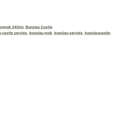
renmok 240ml
,
Bunzlau Castle
 castle servies
,
bunzlau mok
,
bunzlau servies
,
bunzlaucastle
,