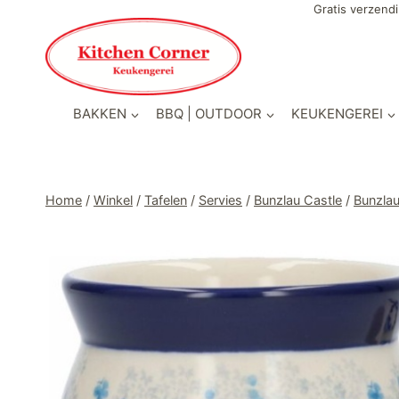
Doorgaan
Gratis verzendi
naar
inhoud
BAKKEN
BBQ | OUTDOOR
KEUKENGEREI
Home
/
Winkel
/
Tafelen
/
Servies
/
Bunzlau Castle
/
Bunzla