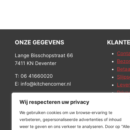
ONZE GEGEVENS
KLANTE
Conta
Lange Bisschopstraat 66
Bezor
7411 KN Deventer
Betaa
T: 06 41660020
Slijps
E: info@kitchencorner.nl
Leve
Priva
KVK: 52779424
Vacat
Wij respecteren uw privacy
BTW: NL001915997B81
We gebruiken cookies om uw browse-ervaring te
verbeteren, gepersonaliseerde advertenties of inhoud
weer te geven en ons verkeer te analyseren. Door op "Alle