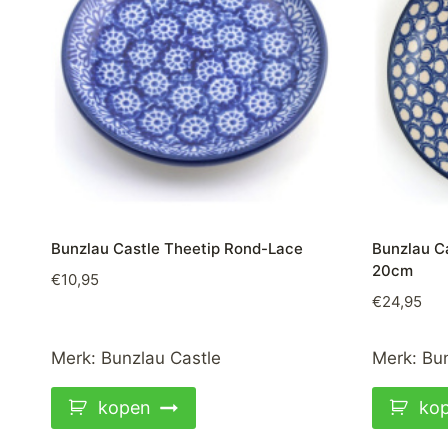
Bunzlau Castle Theetip Rond-Lace
Bunzlau Ca
20cm
€
10,95
€
24,95
Merk:
Bunzlau Castle
Merk:
Bun
kopen
ko