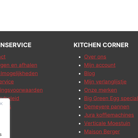
NSERVICE
KITCHEN CORNER
ct
Over ons
gen en afhalen
Mijn account
lmogelijkheden
Blog
ervice
Mijn verlanglijstje
ringsvoorwaarden
Onze merken
cybeleid
Big Green Egg special
ures
Demeyere pannen
Jura koffiemachines
Verticale Moestuin
Maison Berger
s