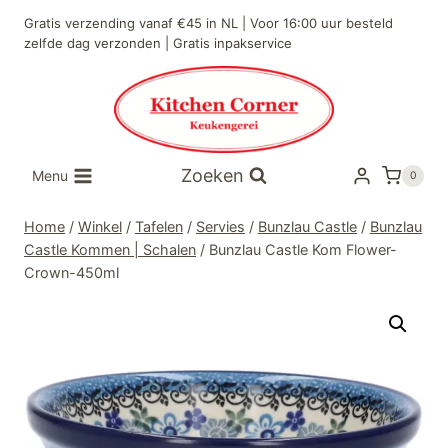
Doorgaan
Gratis verzending vanaf €45 in NL | Voor 16:00 uur besteld
naar
zelfde dag verzonden | Gratis inpakservice
inhoud
Zoeken
Menu
0
Home
/
Winkel
/
Tafelen
/
Servies
/
Bunzlau Castle
/
Bunzlau
Castle Kommen | Schalen
/
Bunzlau Castle Kom Flower-
Crown-450ml