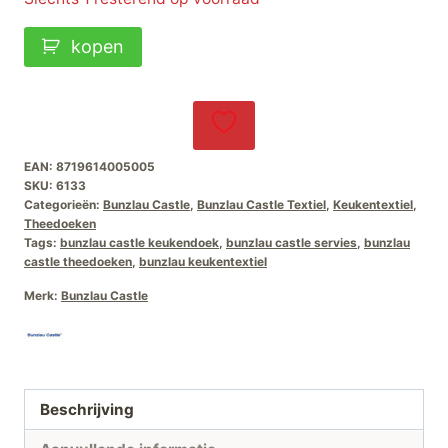
Bunzlau
kopen
Castle
Theedoek
Blok
Grijs
EAN:
8719614005005
aantal
SKU:
6133
Categorieën:
Bunzlau Castle
,
Bunzlau Castle Textiel
,
Keukentextiel
,
Theedoeken
Tags:
bunzlau castle keukendoek
,
bunzlau castle servies
,
bunzlau
castle theedoeken
,
bunzlau keukentextiel
Merk:
Bunzlau Castle
Beschrijving