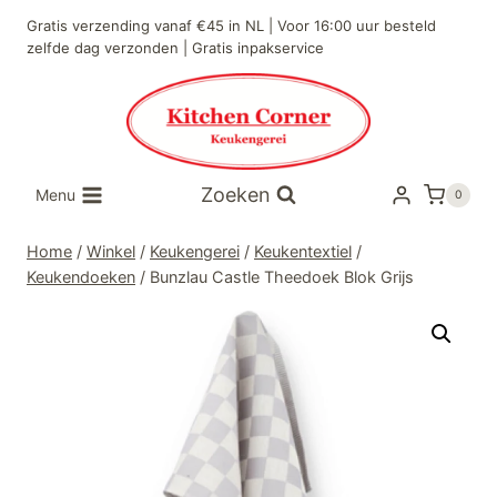
Doorgaan
Gratis verzending vanaf €45 in NL | Voor 16:00 uur besteld
naar
zelfde dag verzonden | Gratis inpakservice
inhoud
Zoeken
Menu
0
Home
/
Winkel
/
Keukengerei
/
Keukentextiel
/
Keukendoeken
/
Bunzlau Castle Theedoek Blok Grijs