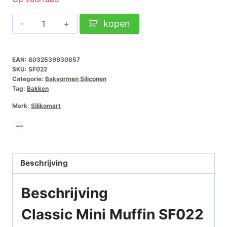
Classic
kopen
Mini
Muffin
EAN:
8032539930857
SF022
SKU:
SF022
aantal
Categorie:
Bakvormen Siliconen
Tag:
Bakken
Merk:
Silikomart
Beschrijving
Beschrijving
Classic Mini Muffin SF022