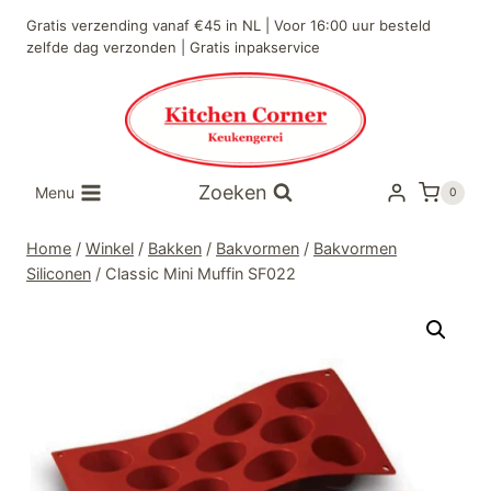
Doorgaan
Gratis verzending vanaf €45 in NL | Voor 16:00 uur besteld
naar
zelfde dag verzonden | Gratis inpakservice
inhoud
Zoeken
Menu
0
Home
/
Winkel
/
Bakken
/
Bakvormen
/
Bakvormen
Siliconen
/
Classic Mini Muffin SF022