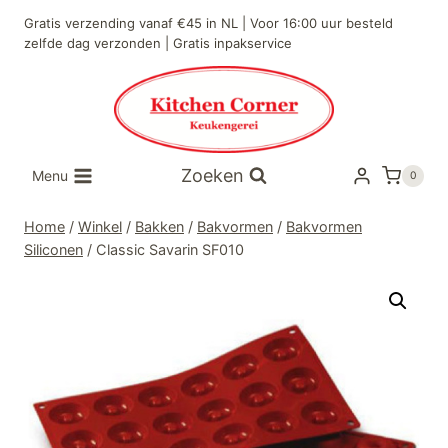
Doorgaan
Gratis verzending vanaf €45 in NL | Voor 16:00 uur besteld
naar
zelfde dag verzonden | Gratis inpakservice
inhoud
Zoeken
Menu
0
Home
/
Winkel
/
Bakken
/
Bakvormen
/
Bakvormen
Siliconen
/
Classic Savarin SF010