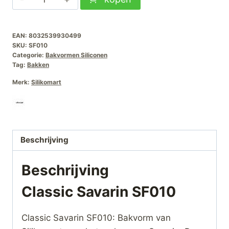
Savarin
SF010
EAN:
8032539930499
aantal
SKU:
SF010
Categorie:
Bakvormen Siliconen
Tag:
Bakken
Merk:
Silikomart
Beschrijving
Beschrijving
Classic Savarin SF010
Classic Savarin SF010: Bakvorm van