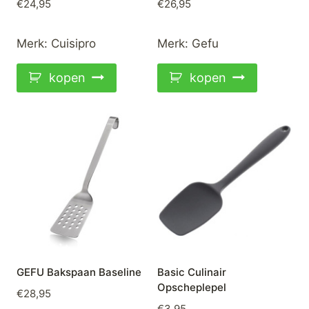
€
24,95
€
26,95
Merk:
Cuisipro
Merk:
Gefu
kopen
kopen
GEFU Bakspaan Baseline
Basic Culinair
Opscheplepel
€
28,95
€
3,95