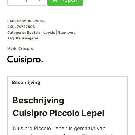
Piccolo
Lepel
EAN:
065506378053
aantal
SKU:
74737805
Categorie:
Spatels | Lepels | Stampers
Tag:
Keukengerei
Merk:
Cuisipro
Beschrijving
Beschrijving
Cuisipro Piccolo Lepel
Cuisipro Piccolo Lepel: Is gemaakt van