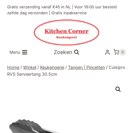
Doorgaan
Gratis verzending vanaf €45 in NL | Voor 16:00 uur besteld
naar
zelfde dag verzonden | Gratis inpakservice
inhoud
Zoeken
Menu
0
Home
/
Winkel
/
Keukengerei
/
Tangen | Pincetten
/
Cuisipro
RVS Serveertang 30.5cm