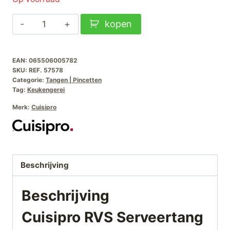
Cuisipro
kopen
RVS
Serveertang
EAN:
065506005782
30.5cm
SKU:
REF. 57578
aantal
Categorie:
Tangen | Pincetten
Tag:
Keukengerei
Merk:
Cuisipro
Beschrijving
Beschrijving
Cuisipro RVS Serveertang