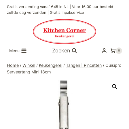
Doorgaan
Gratis verzending vanaf €45 in NL | Voor 16:00 uur besteld
naar
zelfde dag verzonden | Gratis inpakservice
inhoud
Zoeken
Menu
0
Home
/
Winkel
/
Keukengerei
/
Tangen | Pincetten
/
Cuisipro
Serveertang Mini 18cm