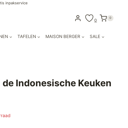
tis inpakservice
0
0
NEN
TAFELEN
MAISON BERGER
SALE
n de Indonesische Keuken
rraad