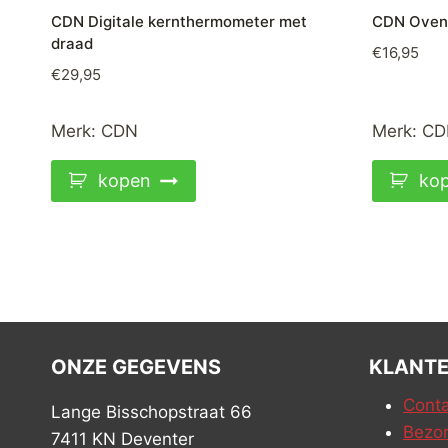
CDN Digitale kernthermometer met
CDN Ovent
draad
€
16,95
€
29,95
Merk:
CDN
Merk:
CD
kopen
ko
ONZE GEGEVENS
KLANTE
Conta
Lange Bisschopstraat 66
Bezor
7411 KN Deventer