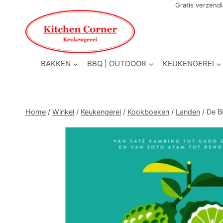
Doorgaan
Gratis verzendi
naar
inhoud
BAKKEN
BBQ | OUTDOOR
KEUKENGEREI
Home
/
Winkel
/
Keukengerei
/
Kookboeken
/
Landen
/
De B