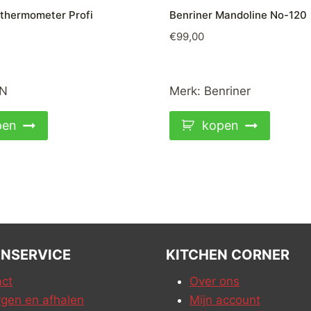
hermometer Profi
Benriner Mandoline No-120
€
99,00
N
Merk:
Benriner
pen
kopen
NSERVICE
KITCHEN CORNER
ct
Over ons
gen en afhalen
Mijn account