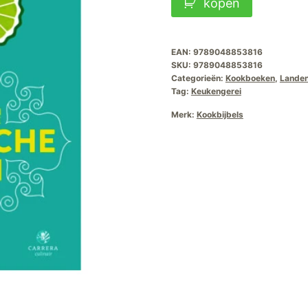
kopen
Bijbel
van
de
EAN:
9789048853816
SKU:
9789048853816
Indonesische
Categorieën:
Kookboeken
,
Lande
Keuken
Tag:
Keukengerei
aantal
Merk:
Kookbijbels