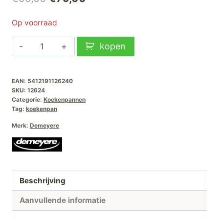
prijs
prijs
Op voorraad
was:
is:
Demeyere
kopen
€99,00.
€79,00.
Alu-
Pro-
EAN:
5412191126240
5
SKU:
12624
Ceraforce
Categorie:
Koekenpannen
Koekenpan-
Tag:
koekenpan
24cm
Merk:
Demeyere
aantal
Beschrijving
Aanvullende informatie