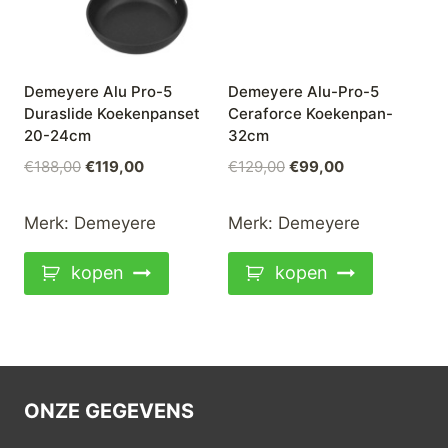
Demeyere Alu Pro-5
Demeyere Alu-Pro-5
Duraslide Koekenpanset
Ceraforce Koekenpan-
20-24cm
32cm
Oorspronkelijke
Huidige
Oorspronkelijke
Huidige
€
188,00
€
119,00
€
129,00
€
99,00
prijs
prijs
prijs
prijs
was:
is:
was:
is:
Merk:
Demeyere
Merk:
Demeyere
€188,00.
€119,00.
€129,00.
€99,00.
kopen
kopen
ONZE GEGEVENS