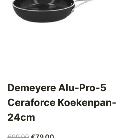
Demeyere Alu-Pro-5
Ceraforce Koekenpan-
24cm
Oorspronkelijke
Huidige
€
99,00
€
79,00