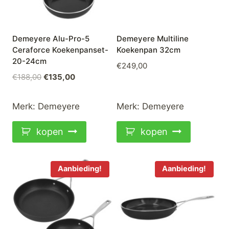
Demeyere Alu-Pro-5
Demeyere Multiline
Ceraforce Koekenpanset-
Koekenpan 32cm
20-24cm
€
249,00
Oorspronkelijke
Huidige
€
188,00
€
135,00
prijs
prijs
was:
is:
Merk:
Demeyere
Merk:
Demeyere
€188,00.
€135,00.
kopen
kopen
Aanbieding!
Aanbieding!