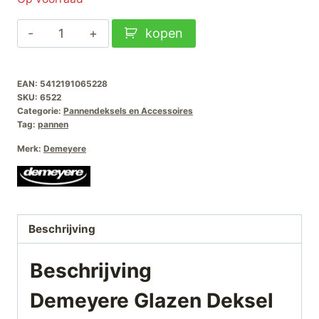
Demeyere
kopen
Glazen
Deksel
EAN:
5412191065228
22cm
SKU:
6522
aantal
Categorie:
Pannendeksels en Accessoires
Tag:
pannen
Merk:
Demeyere
Beschrijving
Beschrijving
Demeyere Glazen Deksel