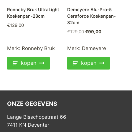
Ronneby Bruk UltraLight
Demeyere Alu-Pro-5
Koekenpan-28cm
Ceraforce Koekenpan-
32cm
€
129,00
Oorspronkelijke
Huidige
€
129,00
€
99,00
prijs
prijs
was:
is:
Merk:
Ronneby Bruk
Merk:
Demeyere
€129,00.
€99,00.
kopen
kopen
ONZE GEGEVENS
Lange Bisschopstraat 66
7411 KN Deventer