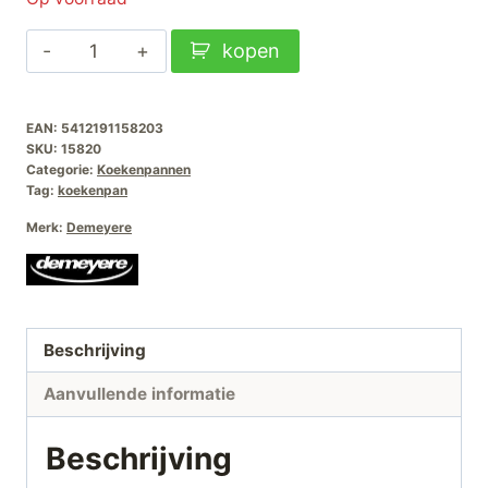
Demeyere
kopen
Multifunction-
7
EAN:
5412191158203
koekenpan-
SKU:
15820
20cm
Categorie:
Koekenpannen
aantal
Tag:
koekenpan
Merk:
Demeyere
Beschrijving
Aanvullende informatie
Beschrijving