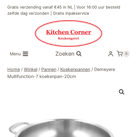
Doorgaan
Gratis verzending vanaf €45 in NL | Voor 16:00 uur besteld
naar
zelfde dag verzonden | Gratis inpakservice
inhoud
Zoeken
Menu
0
Home
/
Winkel
/
Pannen
/
Koekenpannen
/
Demeyere
Multifunction-7 koekenpan-20cm