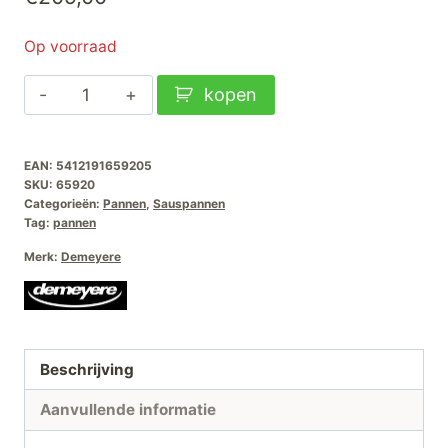
Op voorraad
Demeyere
kopen
Silver-
7
EAN:
5412191659205
Conische
SKU:
65920
Sauteuse-
Categorieën:
Pannen
,
Sauspannen
20cm
Tag:
pannen
aantal
Merk:
Demeyere
Beschrijving
Aanvullende informatie