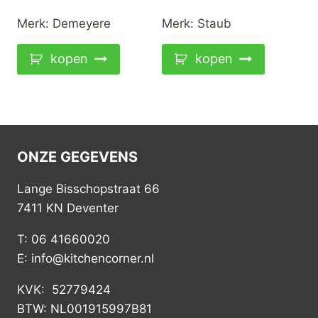
was:
is:
Merk:
Demeyere
Merk:
Staub
€359,00.
€279,00.
kopen
kopen
ONZE GEGEVENS
Lange Bisschopstraat 66
7411 KN Deventer
T: 06 41660020
E: info@kitchencorner.nl
KVK: 52779424
BTW: NL001915997B81