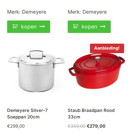
Merk:
Demeyere
Merk:
Demeyere
kopen
kopen
Aanbieding!
Demeyere Silver-7
Staub Braadpan Rood
Soeppan 20cm
33cm
Oorspronkelijke
Huidige
€
299,00
€
359,00
€
279,00
prijs
prijs