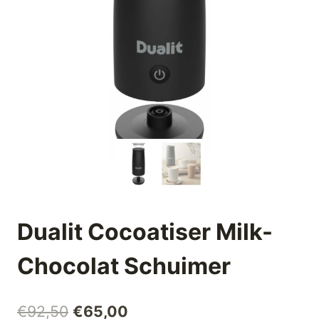
Dualit Cocoatiser Milk-
Chocolat Schuimer
Oorspronkelijke
Huidige
€
92,50
€
65,00