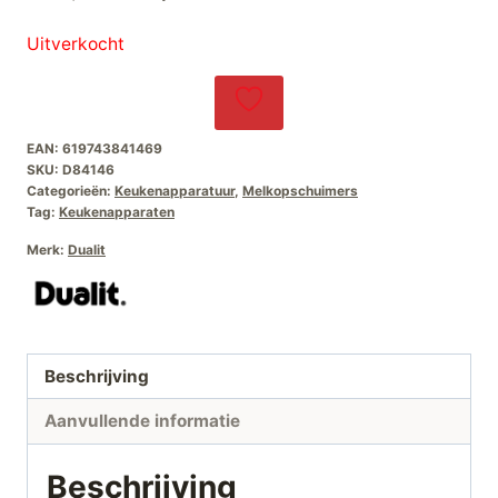
prijs
prijs
Uitverkocht
was:
is:
€92,50.
€65,00.
EAN:
619743841469
SKU:
D84146
Categorieën:
Keukenapparatuur
,
Melkopschuimers
Tag:
Keukenapparaten
Merk:
Dualit
Beschrijving
Aanvullende informatie
Beschrijving