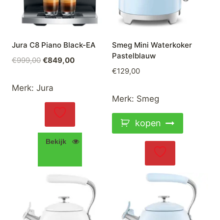
Jura C8 Piano Black-EA
Smeg Mini Waterkoker
Pastelblauw
Oorspronkelijke
Huidige
€
999,00
€
849,00
€
129,00
prijs
prijs
was:
is:
Merk:
Jura
€999,00.
€849,00.
Merk:
Smeg
kopen
Bekijk