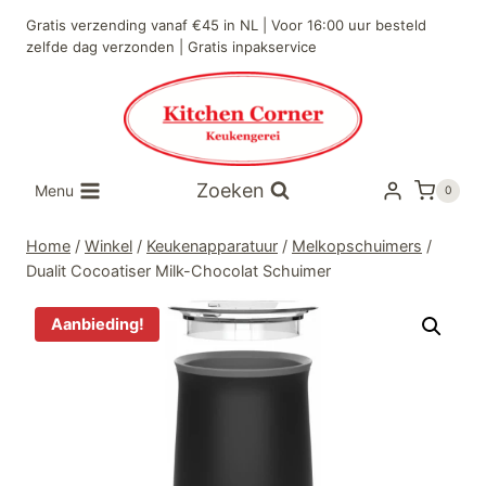
Doorgaan
Gratis verzending vanaf €45 in NL | Voor 16:00 uur besteld
naar
zelfde dag verzonden | Gratis inpakservice
inhoud
Zoeken
Menu
0
Home
/
Winkel
/
Keukenapparatuur
/
Melkopschuimers
/
Dualit Cocoatiser Milk-Chocolat Schuimer
Aanbieding!