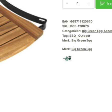
Egg
k
Mates
Acacia
EAN:
665719120670
Medium
SKU:
BGE-120670
aantal
Categorieën:
Big Green Egg Acce
Tag:
BBQ | Outdoor
Merk:
Big Green Egg
Merk:
Big Green Egg