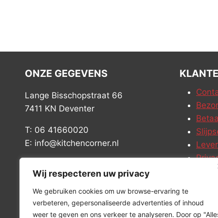
ONZE GEGEVENS
KLANTE
Conta
Lange Bisschopstraat 66
Bezor
7411 KN Deventer
Betaa
T: 06 41660020
Slijps
E: info@kitchencorner.nl
Leve
Priva
KVK: 52779424
Vacat
Wij respecteren uw privacy
BTW: NL001915997B81
We gebruiken cookies om uw browse-ervaring te
verbeteren, gepersonaliseerde advertenties of inhoud
weer te geven en ons verkeer te analyseren. Door op "Alle