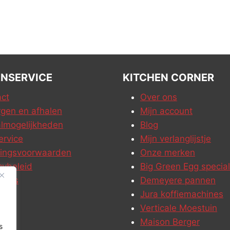
NSERVICE
KITCHEN CORNER
ct
Over ons
gen en afhalen
Mijn account
lmogelijkheden
Blog
ervice
Mijn verlanglijstje
ringsvoorwaarden
Onze merken
cybeleid
Big Green Egg special
ures
Demeyere pannen
Jura koffiemachines
Verticale Moestuin
Maison Berger
s