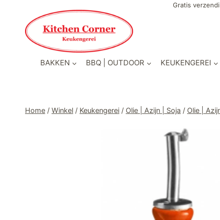
Doorgaan
Gratis verzendi
naar
inhoud
BAKKEN
BBQ | OUTDOOR
KEUKENGEREI
Home
/
Winkel
/
Keukengerei
/
Olie | Azijn | Soja
/
Olie | Azij