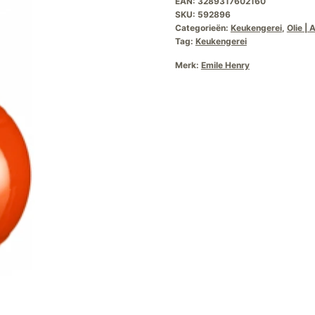
EAN:
3289317602160
SKU:
592896
Categorieën:
Keukengerei
,
Olie | 
Tag:
Keukengerei
Merk:
Emile Henry