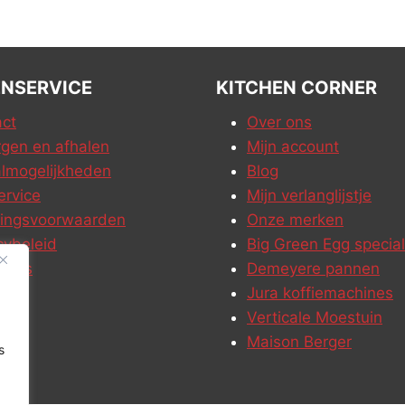
NSERVICE
KITCHEN CORNER
ct
Over ons
gen en afhalen
Mijn account
lmogelijkheden
Blog
ervice
Mijn verlanglijstje
ringsvoorwaarden
Onze merken
cybeleid
Big Green Egg special
ures
Demeyere pannen
Jura koffiemachines
Verticale Moestuin
Maison Berger
s