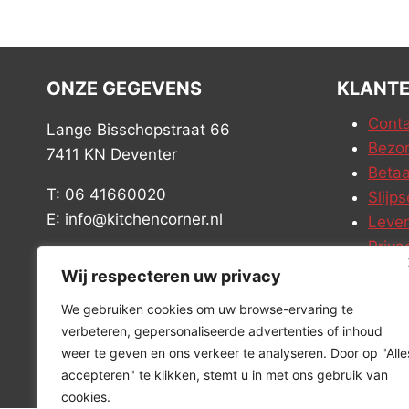
ONZE GEGEVENS
KLANTE
Conta
Lange Bisschopstraat 66
Bezor
7411 KN Deventer
Betaa
T: 06 41660020
Slijps
E: info@kitchencorner.nl
Leve
Priva
KVK: 52779424
Vacat
Wij respecteren uw privacy
BTW: NL001915997B81
We gebruiken cookies om uw browse-ervaring te
verbeteren, gepersonaliseerde advertenties of inhoud
weer te geven en ons verkeer te analyseren. Door op "Alle
accepteren" te klikken, stemt u in met ons gebruik van
cookies.