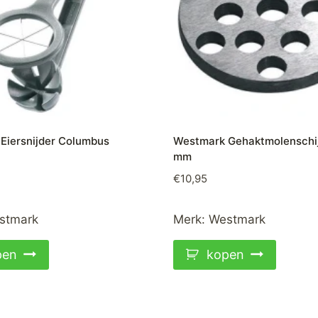
Eiersnijder Columbus
Westmark Gehaktmolenschij
mm
€
10,95
stmark
Merk:
Westmark
pen
kopen