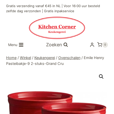
Doorgaan
Gratis verzending vanaf €45 in NL | Voor 16:00 uur besteld
naar
zelfde dag verzonden | Gratis inpakservice
inhoud
Zoeken
Menu
0
Home
/
Winkel
/
Keukengerei
/
Ovenschalen
/
Emile Henry
Pasteibakje-9 2-stuks-Grand Cru