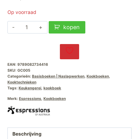
Op voorraad
Espressions
kopen
Smart
Pressure
Cooker
Boek
EAN:
9789082734416
aantal
SKU:
GC005
Categorieën:
Basisboeken | Naslagwerken
,
Kookboeken
,
Kooktechnieken
Tags:
Keukengerei
,
kookboek
Merk:
Espressions
,
Kookboeken
Beschrijving