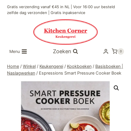
Doorgaan
Gratis verzending vanaf €45 in NL | Voor 16:00 uur besteld
naar
zelfde dag verzonden | Gratis inpakservice
inhoud
Zoeken
Menu
0
Home
/
Winkel
/
Keukengerei
/
Kookboeken
/
Basisboeken |
Naslagwerken
/
Espressions Smart Pressure Cooker Boek