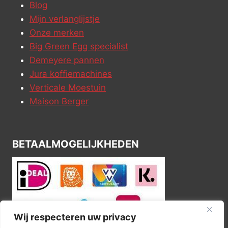
Blog
Mijn verlanglijstje
Onze merken
Big Green Egg specialist
Demeyere pannen
Jura koffiemachines
Verticale Moestuin
Maison Berger
BETAALMOGELIJKHEDEN
Wij respecteren uw privacy