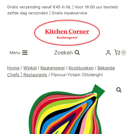
Doorgaan
Gratis verzending vanaf €45 in NL | Voor 16:00 uur besteld
naar
zelfde dag verzonden | Gratis inpakservice
inhoud
Zoeken
Menu
0
Home
/
Winkel
/
Keukengerei
/
Kookboeken
/
Bekende
Chefs | Restaurants
/
Flavour-Yotam Ottolenghi