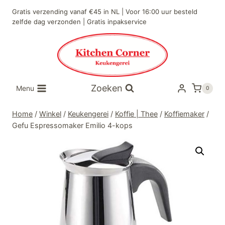
Doorgaan
Gratis verzending vanaf €45 in NL | Voor 16:00 uur besteld
naar
zelfde dag verzonden | Gratis inpakservice
inhoud
Zoeken
Menu
0
Home
/
Winkel
/
Keukengerei
/
Koffie | Thee
/
Koffiemaker
/
Gefu Espressomaker Emilio 4-kops