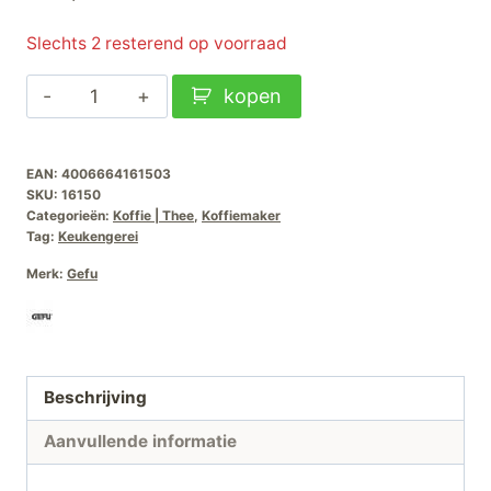
Slechts 2 resterend op voorraad
Gefu
kopen
Espressomaker
Emilio
EAN:
4006664161503
4-
SKU:
16150
kops
Categorieën:
Koffie | Thee
,
Koffiemaker
aantal
Tag:
Keukengerei
Merk:
Gefu
Beschrijving
Aanvullende informatie