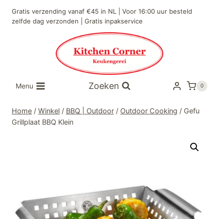
Doorgaan
Gratis verzending vanaf €45 in NL | Voor 16:00 uur besteld
naar
zelfde dag verzonden | Gratis inpakservice
inhoud
Zoeken
Menu
0
Home
/
Winkel
/
BBQ | Outdoor
/
Outdoor Cooking
/
Gefu
Grillplaat BBQ Klein