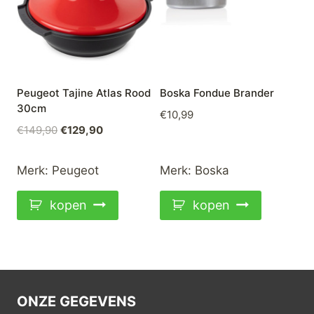
Peugeot Tajine Atlas Rood
Boska Fondue Brander
30cm
€
10,99
Oorspronkelijke
Huidige
€
149,90
€
129,90
prijs
prijs
was:
is:
Merk:
Peugeot
Merk:
Boska
€149,90.
€129,90.
kopen
kopen
ONZE GEGEVENS