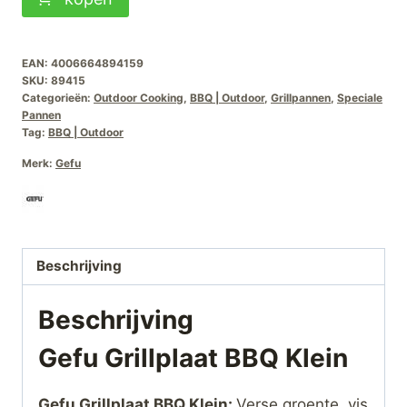
Grillplaat
BBQ
Klein
EAN:
4006664894159
SKU:
89415
aantal
Categorieën:
Outdoor Cooking
,
BBQ | Outdoor
,
Grillpannen
,
Speciale
Pannen
Tag:
BBQ | Outdoor
Merk:
Gefu
Beschrijving
Beschrijving
Gefu Grillplaat BBQ Klein
Gefu Grillplaat BBQ Klein:
Verse groente, vis