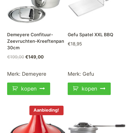
Demeyere Confituur-
Gefu Spatel XXL BBQ
Zeevruchten-Kreeftenpan
€
18,95
30cm
Oorspronkelijke
Huidige
€
199,00
€
149,00
prijs
prijs
was:
is:
Merk:
Demeyere
Merk:
Gefu
€199,00.
€149,00.
kopen
kopen
Aanbieding!