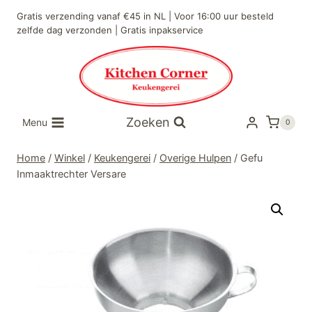
Doorgaan
Gratis verzending vanaf €45 in NL | Voor 16:00 uur besteld
naar
zelfde dag verzonden | Gratis inpakservice
inhoud
Zoeken
Menu
0
Home
/
Winkel
/
Keukengerei
/
Overige Hulpen
/
Gefu
Inmaaktrechter Versare