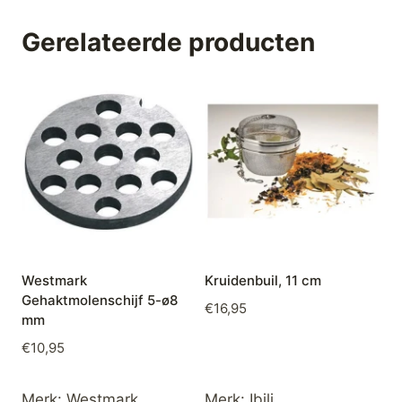
Gerelateerde producten
Westmark
Kruidenbuil, 11 cm
Gehaktmolenschijf 5-ø8
€
16,95
mm
€
10,95
Merk:
Westmark
Merk:
Ibili