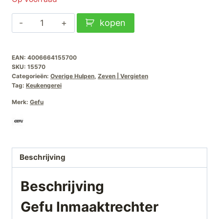
Gefu
kopen
Inmaaktrechter
Versare
EAN:
4006664155700
aantal
SKU:
15570
Categorieën:
Overige Hulpen
,
Zeven | Vergieten
Tag:
Keukengerei
Merk:
Gefu
Beschrijving
Beschrijving
Gefu Inmaaktrechter