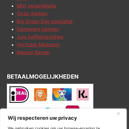
Mijn verlanglijstje
Onze merken
Big Green Egg specialist
Demeyere pannen
Jura koffiemachines
Verticale Moestuin
Maison Berger
BETAALMOGELIJKHEDEN
Wij respecteren uw privacy
We gebruiken cookies om uw browse-ervaring te