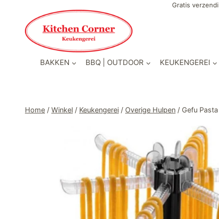
Doorgaan
Gratis verzendi
naar
inhoud
BAKKEN
BBQ | OUTDOOR
KEUKENGEREI
Home
/
Winkel
/
Keukengerei
/
Overige Hulpen
/
Gefu Pasta