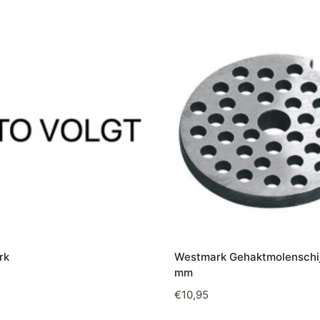
rk
Westmark Gehaktmolenschij
mm
€
10,95