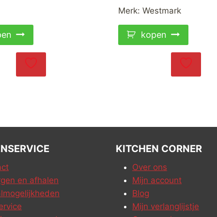
Merk:
Westmark
pen
kopen
NSERVICE
KITCHEN CORNER
ct
Over ons
gen en afhalen
Mijn account
lmogelijkheden
Blog
ervice
Mijn verlanglijstje