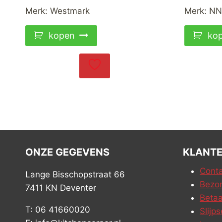
Merk:
Westmark
Merk:
NN
kopen
ko
ONZE GEGEVENS
KLANTE
Conta
Lange Bisschopstraat 66
Bezor
7411 KN Deventer
Betaa
T: 06 41660020
Slijps