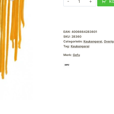
k
Pasta
Droogrek
Cittare
aantal
EAN:
4006664283601
SKU:
28360
Categorieën:
Keukengerei
,
Overig
Tag:
Keukengerei
Merk:
Gefu